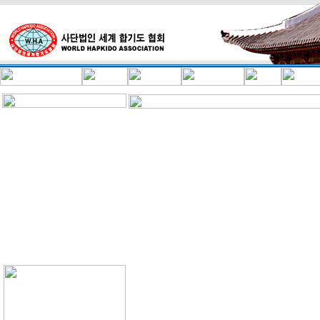
총재인사말
설립배경
본협회 국내,외 VIP합기도단증 수여자
訓
국내,외 전현직 대통령,
총재약력
1992년 - 현재
국회사무처장,장군(준장,소
목적사업
대통령경호실장.특별경호대
사업계획
각국외교사절(대사,공사)
기구표
시장, 군수, 교육장, 시의
연혁
판,검사, 군,검,경,간부 등
조직현황
수천여명에게 본협회 합기
주요활동사항